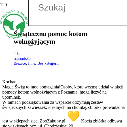
Świąteczna pomoc kotom
wolnożyjącym
2 lata temu
schronisko
Bieżące
,
Inne
,
Bez kategorii
Kochani,
Magia Świąt to moc pomagania!
Osoby, które wezmą udział w akcji
pomocy kotom wolnożyjącym z Poznania, mogą liczyć na
upominek.
W ramach podziękowania za wsparcie otrzymają zestaw
świątecznych zawieszek, idealnych na choinkę.
Zbiórka prowadzona
jest w sklepach sieci ZooZakupy.pl
Kocia zbiórka odbywa
się w sklepach:
przy ul. Chodzieskiej 29