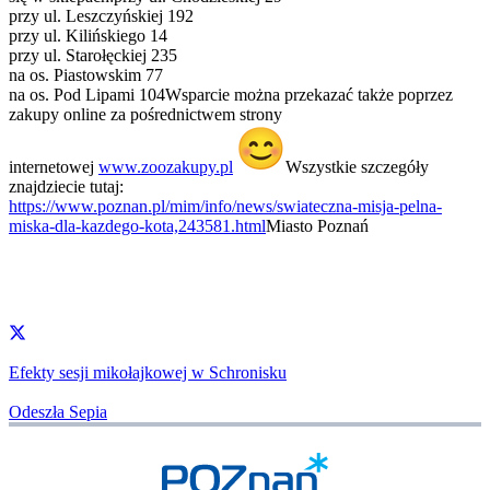
przy ul. Leszczyńskiej 192
przy ul. Kilińskiego 14
przy ul. Starołęckiej 235
na os. Piastowskim 77
na os. Pod Lipami 104
Wsparcie można przekazać także poprzez
zakupy online za pośrednictwem strony
internetowej
www.zoozakupy.pl
Wszystkie szczegóły
znajdziecie tutaj:
https://www.poznan.pl/mim/info/news/swiateczna-misja-pelna-
miska-dla-kazdego-kota,243581.html
Miasto Poznań
Efekty sesji mikołajkowej w Schronisku
Odeszła Sepia