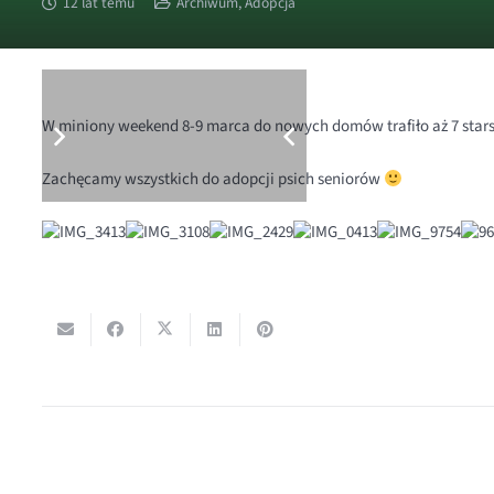
12 lat temu
Archiwum
,
Adopcja
W miniony weekend 8-9 marca do nowych domów trafiło aż 7 starsz
Zachęcamy wszystkich do adopcji psich seniorów