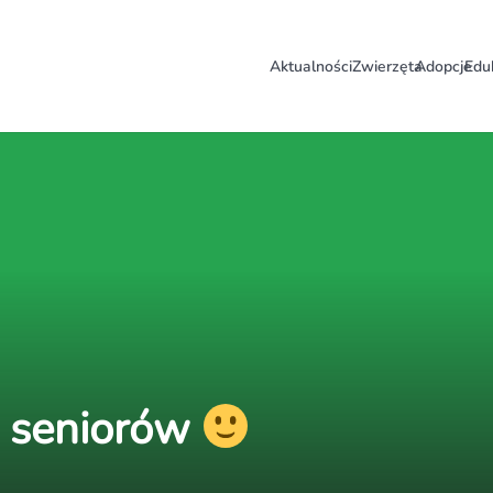
Aktualności
Zwierzęta
Adopcje
Edu
h seniorów