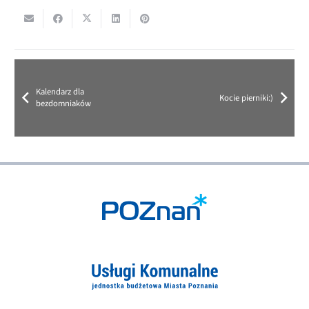
Kalendarz dla
Kocie pierniki:)
bezdomniaków