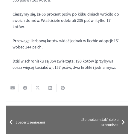
355 psów i 169 kotów.
Cieszymy się, że 66 procent psów po kilku dniach wróciło do
swoich domów. Właściciele odebrali 235 psów i tylko 17
kotów.
Przewagę liczbową kotów widać jednak w liczbie adopcji: 151
wobec 144 psich.
Dziś w schronisku są 354 zwierzęta: 190 kotów (przybywa
coraz więcej kociaków), 157 psów, dwa króliki i jedna mysz.
„Sprawdzam Jak” działa
Spacer z seniorami
schronisko