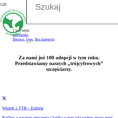
2 lata temu
schronisko
Bieżące
,
Inne
,
Bez kategorii
Za nami już 100 adopcji w tym roku.
Przedstawiamy naszych „trójcyfrowych”
szczęściarzy.
Wtorek z TTB – Euforia
Rośliny z naszego otoczenia i krótko o tym jaki wpływ mogą mieć