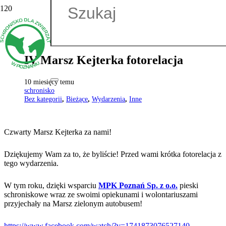
IV Marsz Kejterka fotorelacja
10 miesięcy temu
schronisko
Bez kategorii
,
Bieżące
,
Wydarzenia
,
Inne
Czwarty Marsz Kejterka za nami!
Dziękujemy Wam za to, że byliście! Przed wami krótka fotorelacja z
tego wydarzenia.
W tym roku, dzięki wsparciu
MPK Poznań Sp. z o.o.
pieski
schroniskowe wraz ze swoimi opiekunami i wolontariuszami
przyjechały na Marsz zielonym autobusem!
https://www.facebook.com/watch/?v=1741873076527140