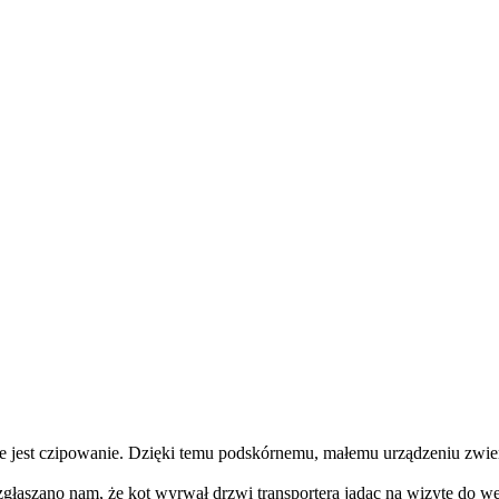
 jest czipowanie. Dzięki temu podskórnemu, małemu urządzeniu zwie
zgłaszano nam, że kot wyrwał drzwi transportera jadąc na wizytę do w