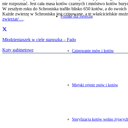
nie rozpoznać. Jest cała masa kotów czarnych i mnóstwo kotów buryc
W zeszłym roku do Schroniska trafiło blisko 650 kotów, a do swoich
Każde zwierzę w Schronisku jest czipowane, a te właścicielskie moż
Poznań dla zwierząt
zwierzat/…
.
Młodzieniaszek w ciele staruszka – Fado
Koty gabinetowe
Czipowanie psów i kotów
Miejski rejestr psów i kotów
Sterylizacja kotów wolno żyjącyc