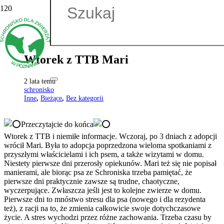
Wtorek z TTB Mari
2 lata temu
schronisko
Inne
,
Bieżące
,
Bez kategorii
Przeczytajcie do końca
Wtorek z TTB i niemiłe informacje. Wczoraj, po 3 dniach z adopcji
wrócił Mari. Była to adopcja poprzedzona wieloma spotkaniami z
przyszłymi właścicielami i ich psem, a także wizytami w domu.
Niestety pierwsze dni przerosły opiekunów. Mari też się nie popisał
manierami, ale biorąc psa ze Schroniska trzeba pamiętać, że
pierwsze dni praktycznie zawsze są trudne, chaotyczne,
wyczerpujące. Zwłaszcza jeśli jest to kolejne zwierze w domu.
Pierwsze dni to mnóstwo stresu dla psa (nowego i dla rezydenta
też), z racji na to, że zmienia całkowicie swoje dotychczasowe
życie. A stres wychodzi przez różne zachowania. Trzeba czasu by