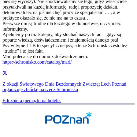
pies się wyciszył. Nie spodziewaliśmy się tego, gdyż właściciele
przytakiwali na każdą informację, radę i propozycję działań,
deklarowali też na piśmie chęć pracy ze specjalistami… , a w
praktyce okazało się, że nie ma na to czasu…
Pierwsze dni są trudne dla każdego w domostwie, o czym też
informujemy.
Apelujemy po raz kolejny, aby słuchać naszych rad – gdyż są
poparte wiedzą, doświadczeniem i znajomością danego psa!
Psy w typie TTB to specyficzne psy, a te ze Schronisk często też
„trudne” i to jest fakt.
Mari poleca się do domu z doświadczeniem:
https://schronisko.com/catalog/mari/
Z okazji Światowego Dnia Bezdomnych Zwierząt Lech Poznań
organizuje zbiórkę na rzecz Schroniska
Edi zbiera pieniążki na hotelik