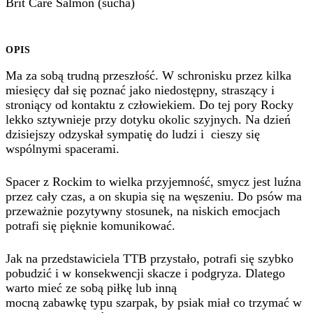
Brit Care Salmon (sucha)
OPIS
Ma za sobą trudną przeszłość. W schronisku przez kilka
miesięcy dał się poznać jako niedostępny, straszący i
stroniący od kontaktu z człowiekiem. Do tej pory Rocky
lekko sztywnieje przy dotyku okolic szyjnych. Na dzień
dzisiejszy odzyskał sympatię do ludzi i cieszy się
wspólnymi spacerami.
Spacer z Rockim to wielka przyjemność, smycz jest luźna
przez cały czas, a on skupia się na węszeniu. Do psów ma
przeważnie pozytywny stosunek, na niskich emocjach
potrafi się pięknie komunikować.
Jak na przedstawiciela TTB przystało, potrafi się szybko
pobudzić i w konsekwencji skacze i podgryza. Dlatego
warto mieć ze sobą piłkę lub inną
mocną zabawkę typu szarpak, by psiak miał co trzymać w