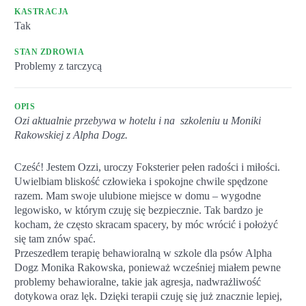
KASTRACJA
Tak
STAN ZDROWIA
Problemy z tarczycą
OPIS
Ozi aktualnie przebywa w hotelu i na szkoleniu u Moniki
Rakowskiej z Alpha Dogz.
Cześć! Jestem Ozzi, uroczy Foksterier pełen radości i miłości.
Uwielbiam bliskość człowieka i spokojne chwile spędzone
razem. Mam swoje ulubione miejsce w domu – wygodne
legowisko, w którym czuję się bezpiecznie. Tak bardzo je
kocham, że często skracam spacery, by móc wrócić i położyć
się tam znów spać.
Przeszedłem terapię behawioralną w szkole dla psów Alpha
Dogz Monika Rakowska, ponieważ wcześniej miałem pewne
problemy behawioralne, takie jak agresja, nadwrażliwość
dotykowa oraz lęk. Dzięki terapii czuję się już znacznie lepiej,