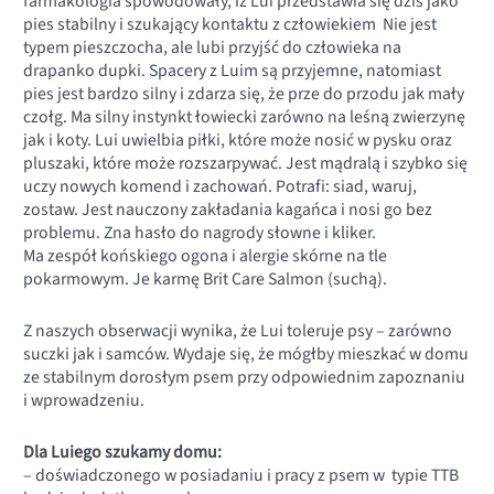
farmakologia spowodowały, iż Lui przedstawia się dziś jako
pies stabilny i szukający kontaktu z człowiekiem Nie jest
typem pieszczocha, ale lubi przyjść do człowieka na
drapanko dupki. Spacery z Luim są przyjemne, natomiast
pies jest bardzo silny i zdarza się, że prze do przodu jak mały
czołg. Ma silny instynkt łowiecki zarówno na leśną zwierzynę
jak i koty. Lui uwielbia piłki, które może nosić w pysku oraz
pluszaki, które może rozszarpywać. Jest mądralą i szybko się
uczy nowych komend i zachowań. Potrafi: siad, waruj,
zostaw. Jest nauczony zakładania kagańca i nosi go bez
problemu. Zna hasło do nagrody słowne i kliker.
Ma zespół końskiego ogona i alergie skórne na tle
pokarmowym. Je karmę Brit Care Salmon (suchą).
Z naszych obserwacji wynika, że Lui toleruje psy – zarówno
suczki jak i samców. Wydaje się, że mógłby mieszkać w domu
ze stabilnym dorosłym psem przy odpowiednim zapoznaniu
i wprowadzeniu.
Dla Luiego szukamy domu:
– doświadczonego w posiadaniu i pracy z psem w typie TTB