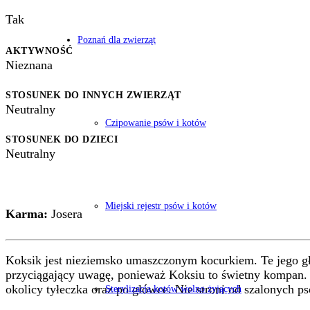
Tak
Poznań dla zwierząt
AKTYWNOŚĆ
Nieznana
STOSUNEK DO INNYCH ZWIERZĄT
Neutralny
Czipowanie psów i kotów
STOSUNEK DO DZIECI
Neutralny
Miejski rejestr psów i kotów
Karma:
Josera
Koksik jest nieziemsko umaszczonym kocurkiem. Te jego głę
przyciągający uwagę, ponieważ Koksiu to świetny kompan. K
okolicy tyłeczka oraz po główce. Nie stroni od szalonych ps
Sterylizacja kotów wolno żyjących