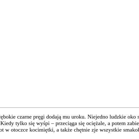
bokie czarne pręgi dodają mu uroku. Niejedno ludzkie oko si
iedy tylko się wyśpi – przeciąga się ociężale, a potem zabi
ot w otoczce kocimiętki, a także chętnie zje wszystkie smakoł