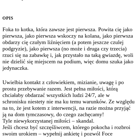
OPIS
Foka to kotka, która zawsze jest pierwsza. Powita cię jako
pierwsza, jako pierwsza wskoczy na kolana, jako pierwsza
obdarzy cię czułym liźnięciem (a potem jeszcze czulej
podgryzie), jako pierwsza (no może i druga czy trzecia)
rzuci się na zabawkę i, jak przystało na taką gwiazdę, woli
nie dzielić się miejscem na podium, więc domu szuka jako
jedynaczka.
Uwielbia kontakt z człowiekiem, mizianie, uwagę i po
prostu przebywanie razem. Jest pełna miłości, którą
chciałaby obdarzać wszystkich ludzi 24/7, ale w
schronisku niestety nie ma ku temu warunków. Ze względu
na to, że jest kotem z interwencji, na razie można przyjąć
ją na dom tymczasowy, do czego zachęcamy!
Tyle niewykorzystanej miłości – skandal.
Jeśli chcesz być szczęśliwcem, którego pokocha i rozbroi
swoim urokiem – wypełnij ankietę i pozwól Foce