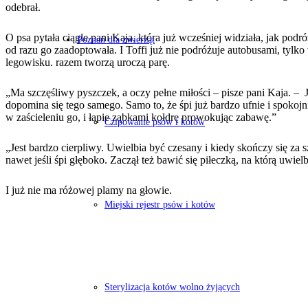
odebrał.
O psa pytała ciągle pani Kaja, która już wcześniej widziała, jak po
Poznań dla zwierząt
od razu go zaadoptowała. I Toffi już nie podróżuje autobusami, tylk
legowisku. razem tworzą uroczą parę.
„Ma szczęśliwy pyszczek, a oczy pełne miłości – pisze pani Kaja. – 
dopomina się tego samego. Samo to, że śpi już bardzo ufnie i spokojn
w zaścieleniu go, i łapie ząbkami kołdrę prowokując zabawę.”
Czipowanie psów i kotów
„Jest bardzo cierpliwy. Uwielbia być czesany i kiedy skończy się za
nawet jeśli śpi głęboko. Zaczął też bawić się piłeczką, na którą uwiel
I już nie ma różowej plamy na głowie.
Miejski rejestr psów i kotów
Sterylizacja kotów wolno żyjących