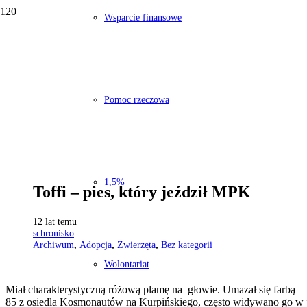
Wsparcie finansowe
Pomoc rzeczowa
1,5%
Toffi – pies, który jeździł MPK
12 lat temu
schronisko
Archiwum
,
Adopcja
,
Zwierzęta
,
Bez kategorii
Wolontariat
Miał charakterystyczną różową plamę na głowie. Umazał się farbą –
85 z osiedla Kosmonautów na Kurpińskiego, często widywano go w je