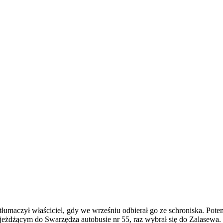
 tłumaczył właściciel, gdy we wrześniu odbierał go ze schroniska. Po
żdżącym do Swarzędza autobusie nr 55, raz wybrał się do Zalasewa. W