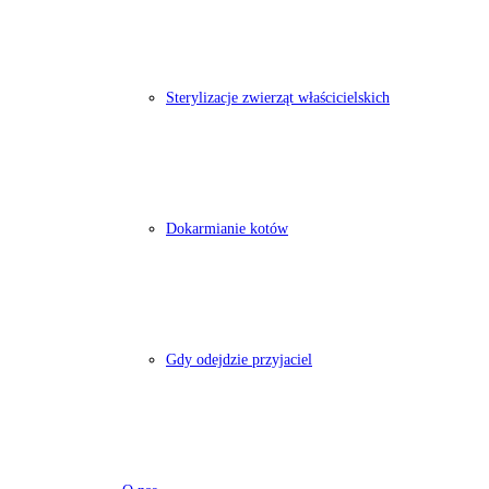
Sterylizacje zwierząt właścicielskich
Dokarmianie kotów
Gdy odejdzie przyjaciel