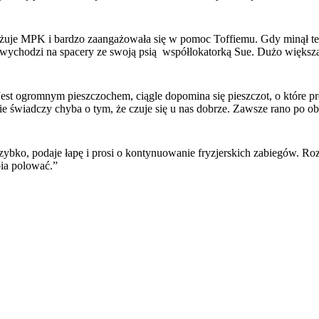
dróżuje MPK i bardzo zaangażowała się w pomoc Toffiemu. Gdy minął te
o wychodzi na spacery ze swoją psią współlokatorką Sue. Dużo większa 
Jest ogromnym pieszczochem, ciągle dopomina się pieszczot, o które pr
ie świadczy chyba o tym, że czuje się u nas dobrze. Zawsze rano po ob
 szybko, podaje łapę i prosi o kontynuowanie fryzjerskich zabiegów. R
bia polować.”