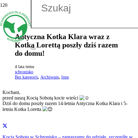
Antyczna Kotka Klara wraz z
Kotką Lorettą poszły dziś razem
do domu!
4 lata temu
schronisko
Bez kategorii
,
Archiwum
,
Inne
Kochani,
przed naszą Kocią Sobotą kocie wieści
Dziś do domu poszły razem 14-letnia Antyczna Kotka Klara i 5-
letnia Kotka Loretta
Kocia Sobota w Schronisku – zapraszamy do udziału, szczegóły w